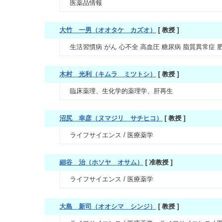
医薬品情報
大竹 一男（オオタケ カズオ）
[ 教授 ]
生活習慣病 がん 心不全 高血圧 糖尿病 脂質異常症
木村 光利（キムラ ミツトシ）
[ 教授 ]
臨床薬理、生化学的薬理学、肝再生
沼尻 幸彦（ヌマジリ サチヒコ）
[ 教授 ]
ライフサイエンス / 医療薬学
細谷 治（ホソヤ オサム）
[ 准教授 ]
ライフサイエンス / 医療薬学
大島 新司（オオシマ シンジ）
[ 教授 ]