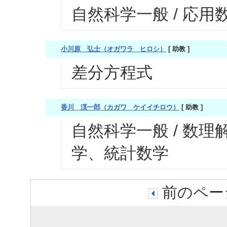
自然科学一般 / 応
小川原 弘士（オガワラ ヒロシ）
[ 助教 ]
差分方程式
香川 渓一郎（カガワ ケイイチロウ）
[ 助教 ]
自然科学一般 / 数理
学、統計数学
前のページ