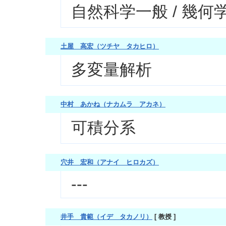
自然科学一般 / 幾何
土屋 高宏（ツチヤ タカヒロ）
多変量解析
中村 あかね（ナカムラ アカネ）
可積分系
穴井 宏和（アナイ ヒロカズ）
---
井手 貴範（イデ タカノリ）
[ 教授 ]