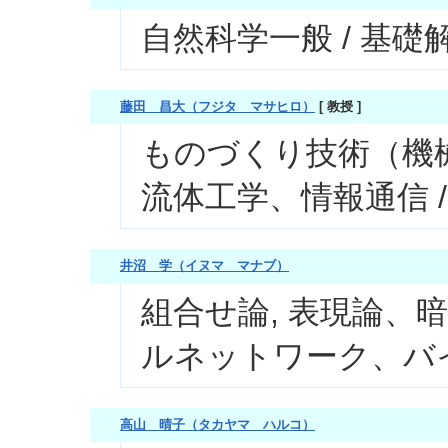
自然科学一般 / 基礎
藤田 昌大（フジタ マサヒロ）
[ 教授 ]
ものづくり技術（機械
流体工学、情報通信 /
井沼 学（イヌマ マナブ）
組合せ論, 表現論、
ルネットワーク、バ
高山 晴子（タカヤマ ハルコ）