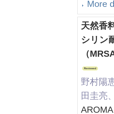
More d
天然香
シリン
（MR
Reviewed
野村陽
田圭亮
AROMA 