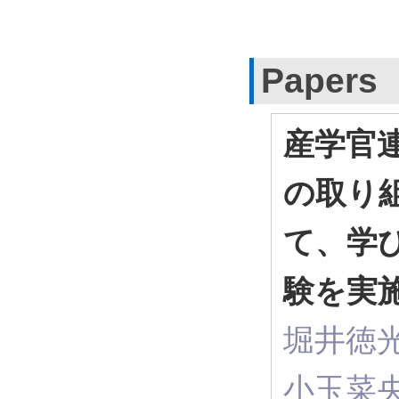
Papers
産学官
の取り組
て、学
験を実施
堀井徳
小玉菜