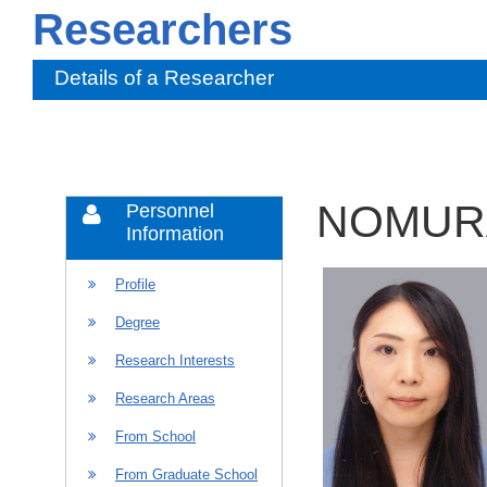
Researchers
Details of a Researcher
NOMURA
Personnel
Information
Profile
Degree
Research Interests
Research Areas
From School
From Graduate School