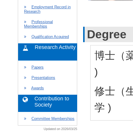
Employment Record in
Research
Professional
Memberships
Degree
Qualification Acquired
Research Activity
博士（薬科
Papers
)
Presentations
修士（生命
Awards
Contribution to
学 )
Society
Committee Memberships
Updated on 2026/03/25