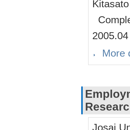
Kitasat
Comple
2005.04
More d
Employm
Researc
Josai Un