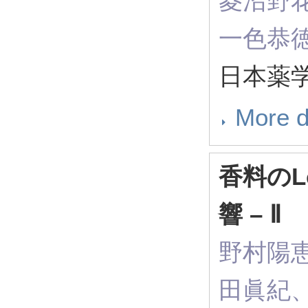
菱沼野
一色恭
日本薬学会
More d
香料のL
響 – Ⅱ
野村陽
田眞紀