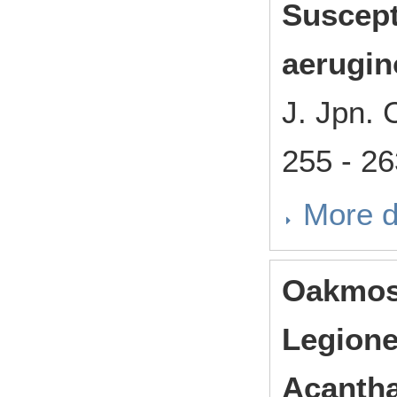
Suscept
aerugi
J. Jpn.
255 - 2
More d
Oakm
Legion
Acanth