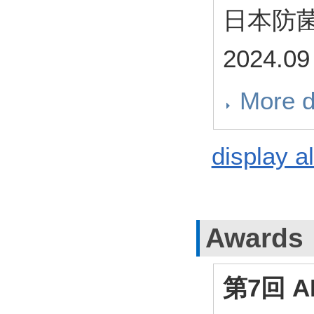
日本防
2024
More d
display al
Awards
第7回 A