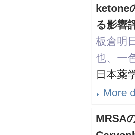
keto
る影響
板倉明
也、一
日本薬学会
More d
MRSA
Caryo