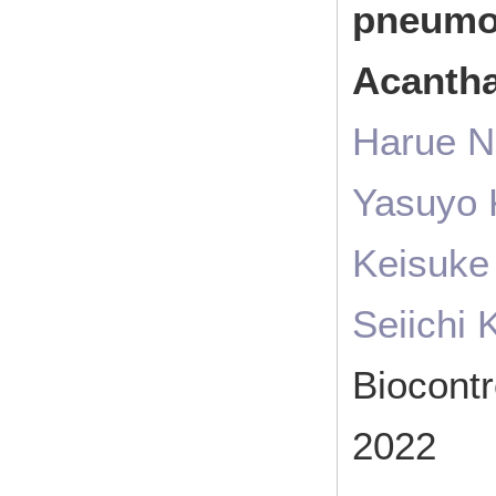
pneumop
Acantha
Harue N
Yasuyo K
Keisuke
Seiichi
Biocont
2022