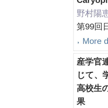
野村陽
第99回
More d
産学官
じて、
高校生
果