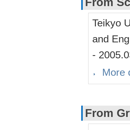
From Sc
Teikyo U
and Eng
-
2005.0
More d
From Gr