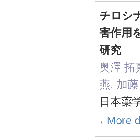
チロシ
害作用
研究
奥澤 拓真
燕, 加藤
日本薬学会
More d