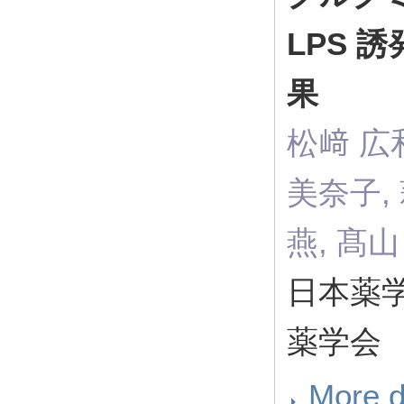
LPS 
果
松﨑 広和
美奈子, 
燕, 髙山
日本薬学会
薬学会
More d