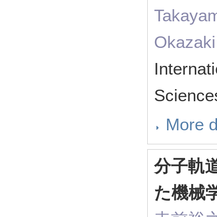
Takayam
Okazaki
Internat
Science
More d
分子軌
た機械