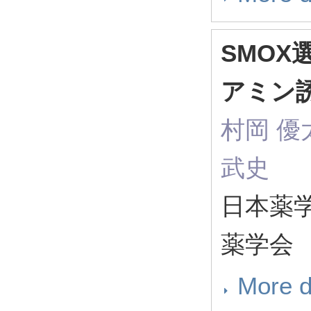
SMO
アミン
村岡 優太
武史
日本薬学会
薬学会
More d