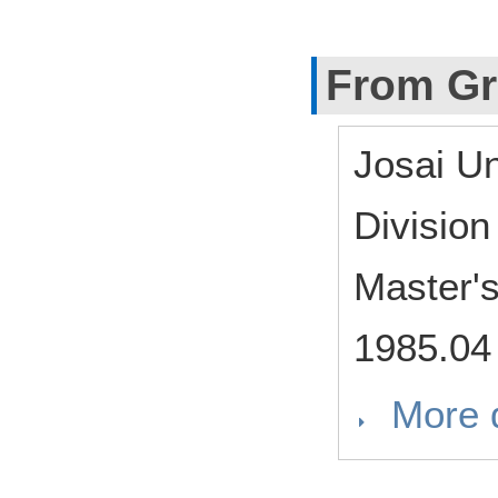
From Gr
Josai U
Divisio
Master'
1985.04
More d