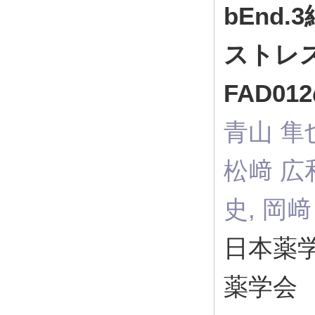
bEnd
ストレ
FAD01
青山 隼也
松﨑 広和
史, 岡﨑
日本薬学会
薬学会