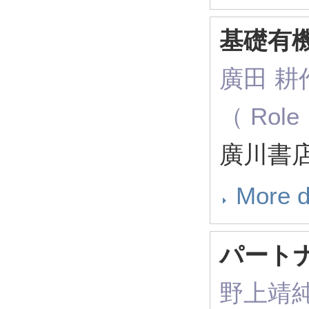
基礎有
廣田 耕
（ Role：
廣川書店
More d
パート
野上靖純