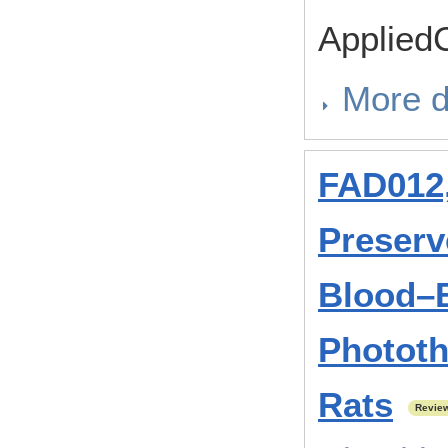
Applied
More d
FAD012,
Preserv
Blood–Br
Phototh
Rats
Revie