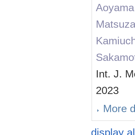
Aoyama,
Matsuza
Kamiuchi
Sakamot
Int. J. 
2023
More d
display al