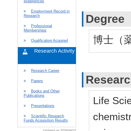
experiences
Employment Record in
Degree
Research
Professional
Memberships
博士（薬学
Qualification Acquired
Research Activity
Research Career
Researc
Papers
Books and Other
Publications
Life Sci
Presentations
chemist
Scientific Research
Funds Acquisition Results
Updated on 2026/04/15