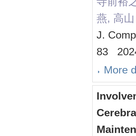
寺前裕之
燕, 高山
J. Comp
83 202
More d
Involve
Cerebra
Mainten