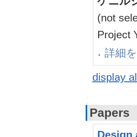
ケニル
(not se
Project
詳細
display al
Papers
Design 