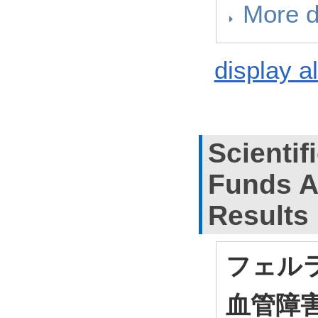
More d
display al
Scientif
Funds A
Results
フェルラ
血管障