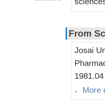
science
From Sc
Josai Un
Pharmac
1981.04
More d