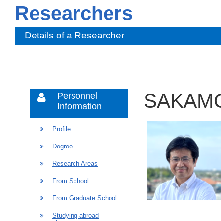
Researchers
Details of a Researcher
SAKAMO
Personnel
Information
Profile
Degree
Research Areas
From School
From Graduate School
Studying abroad