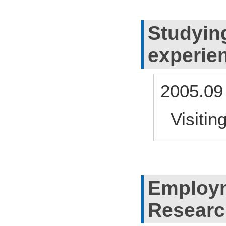
Studyin
experie
2005.09
Visiting
Employm
Researc