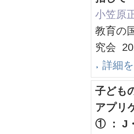
小笠原正
教育の国
究会 20
詳細
子ども
アプリ
① ： 