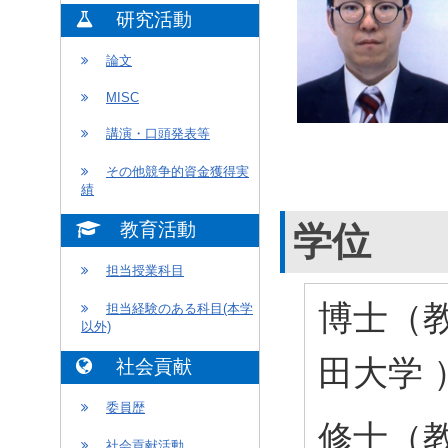
研究活動
論文
MISC
講演・口頭発表等
その他競争的資金獲得実
績
教育活動
学位
担当授業科目
博士（教
担当経験のある科目(本学
以外)
田大学 
社会貢献
委員歴
修士（教
社会貢献活動