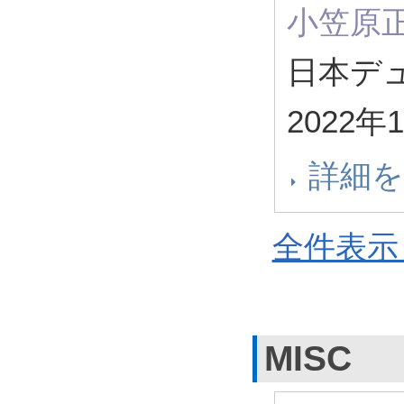
小笠原
日本デュ
2022年
詳細
全件表示 
MISC