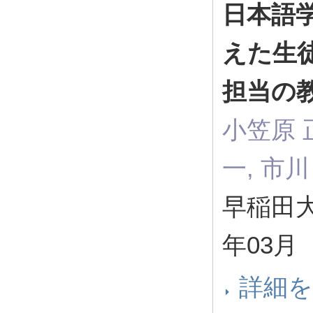
日本語
えた生
担当の
小笠原 
一, 市川
早稲田大
年03月
詳細