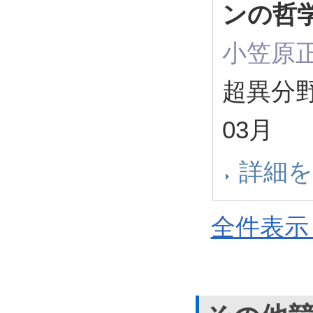
ンの哲
小笠原正
超異分野
03月
詳細
全件表示 