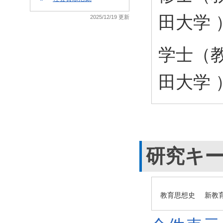
田大学 
2025/12/19 更新
学士（教
田大学 
研究キ
教育思想史
新教