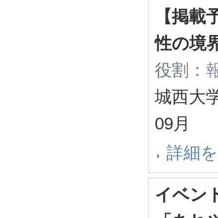
【掲載
性の境
役割：
城西大学
09月
詳細
イベン