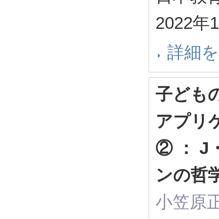
2022年
詳細
子ども
アプリ
② ： 
ンの哲
小笠原正