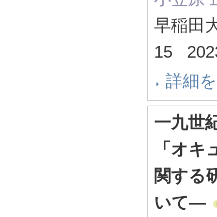
早稲田大学
15 20
詳細
一九世
「オキ
関する
いて―