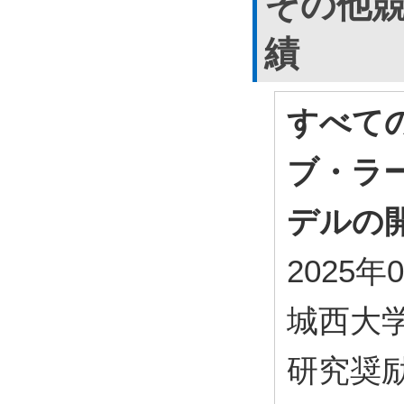
その他
績
すべて
ブ・ラ
デルの
2025年
城西大
研究奨