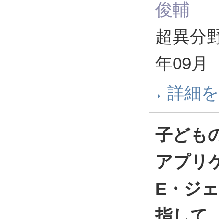
俊輔
超異分野
年09月
詳細
子ども
アプリ
E・ジ
指して