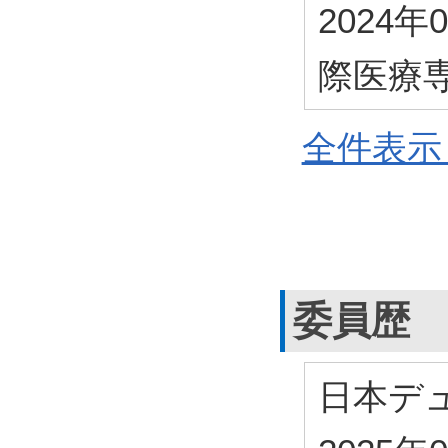
2024年
際医療
全件表示 
委員歴
日本デ