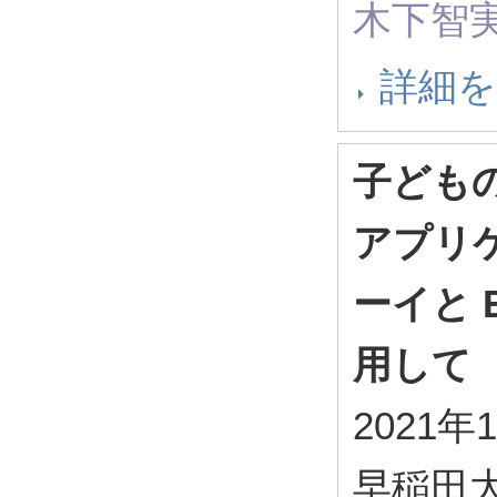
木下智実
詳細
子ども
アプリケ
ーイと
用して
2021年
早稲田