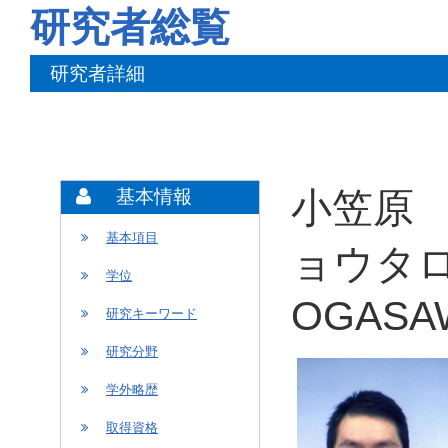
研究者総覧
研究者詳細
小笠原 
基本情報
基本項目
ョウタロ
学位
OGASAW
研究キーワード
研究分野
学外略歴
取得資格