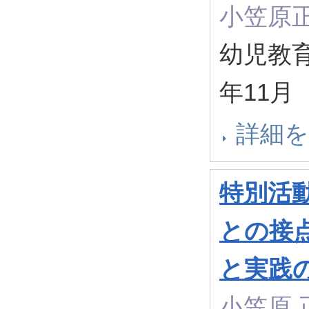
小笠原
幼児教育史
年11月
詳細
特別活
との接点
と実践
小笠原 