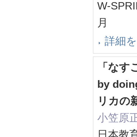
W-SPR
月
詳細
「なすこ
by do
リカの
小笠原
日本教