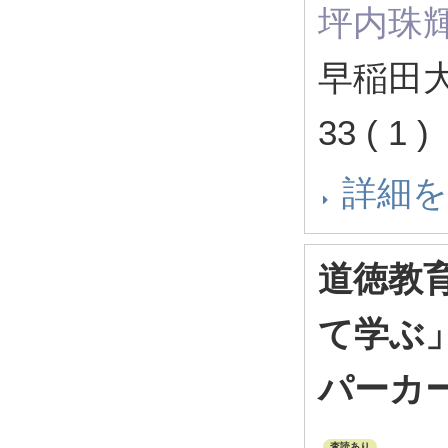
坪内珠
早稲田
33 ( 1
詳細
道徳教
て学ぶ
パーカ
査読あり