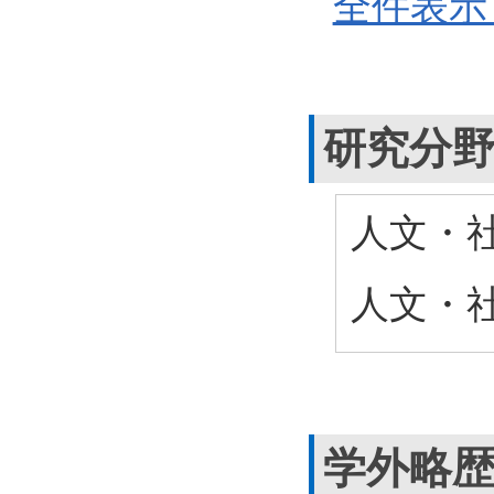
全件表示 
研究分
人文・社会
人文・社
学外略