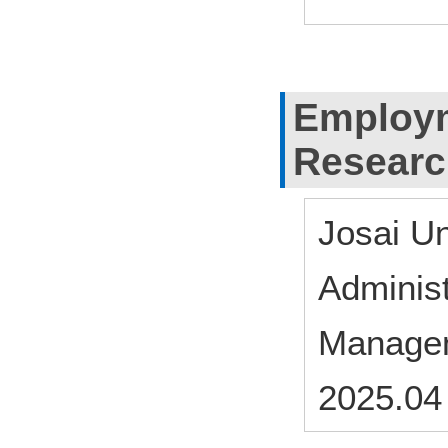
Employm
Researc
Josai Un
Adminis
Managem
2025.04