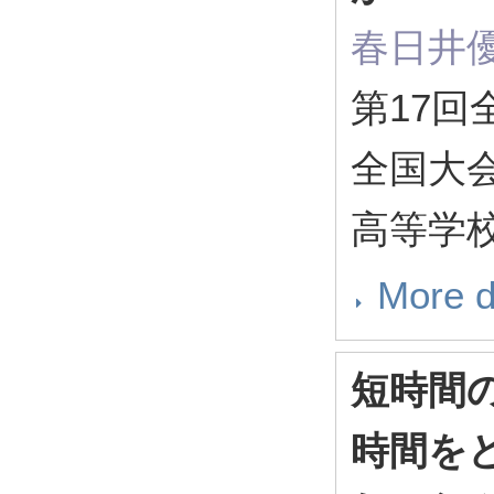
春日井
第17
全国大会
高等学
More d
短時間
時間を