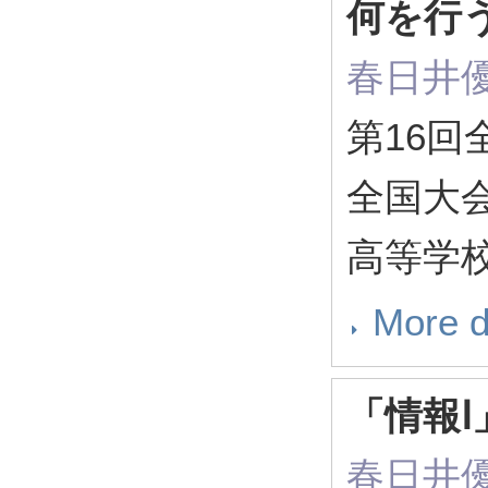
何を行
春日井
第16
全国大会
高等学
More d
「情報
春日井