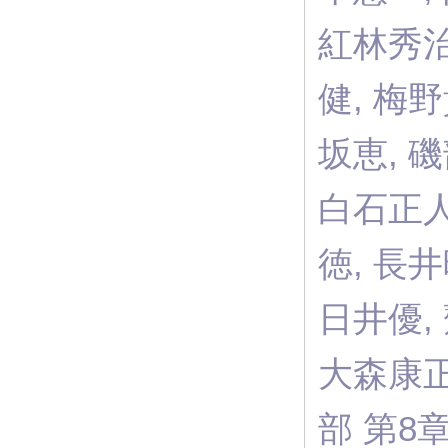
紅林秀治
健, 梅野
坂恵, 
白石正人
徳, 長井
日井優,
大森康正（ 
部 第8