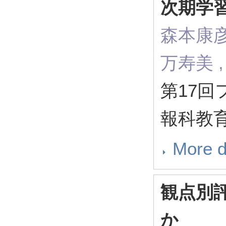
次期学
森本康彦 
万寿美 
第17回
報科教
More d
観点別
か