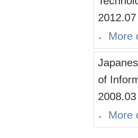
Technol
2012.07
More d
Japanese
of Infor
2008.03
More d