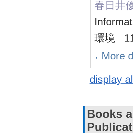
春日井
Infor
環境 11 
More d
display al
Books a
Publica