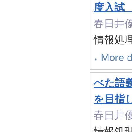
度入試 
春日井
情報処理 
More d
ぺた語
を目指
春日井
情報処理 6