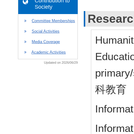
Contribution to
Society
Researc
Committee Memberships
Social Activities
Humaniti
Media Coverage
Academic Activities
Educatio
Updated on 2026/06/29
primary
科教育
Informat
Informat