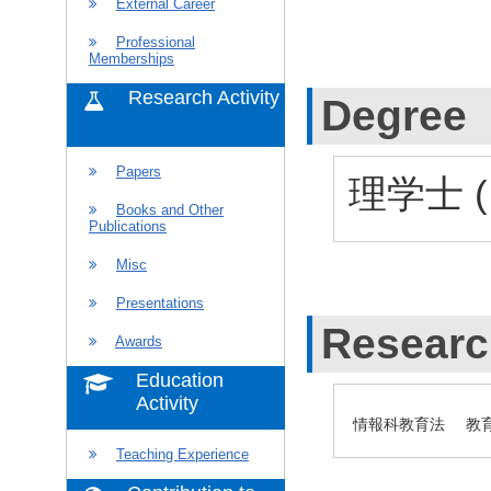
External Career
Professional
Memberships
Research Activity
Degree
Papers
理学士 (
Books and Other
Publications
Misc
Presentations
Researc
Awards
Education
Activity
情報科教育法
教
Teaching Experience