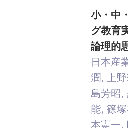
小・中
グ教育
論理的
日本産業
潤, 上野
島芳昭,
能, 篠塚
本憲一,