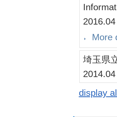
Informat
2016.04
More d
埼玉県
2014.04
display al