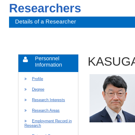
Researchers
Details of a Researcher
KASUGA
Personnel
Information
Profile
Degree
Research Interests
Research Areas
Employment Record in
Research