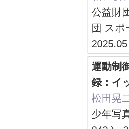
公益財
団 ス
2025.05
運動制
録：イ
松田晃
少年写真