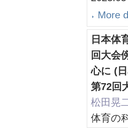
More d
日本体
回大会
心に 
第72回
松田晃
体育の科学 