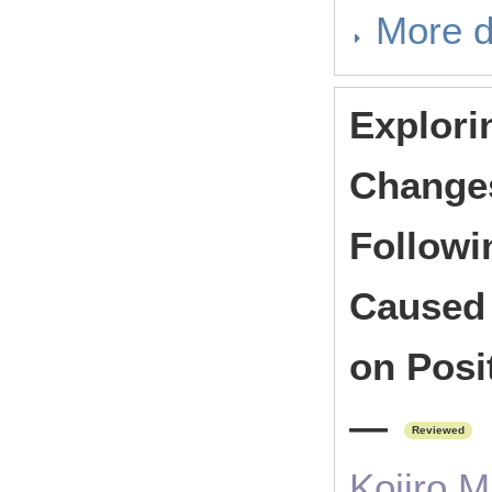
More d
Explori
Changes
Followi
Caused
on Posi
―
Reviewed
Kojiro M