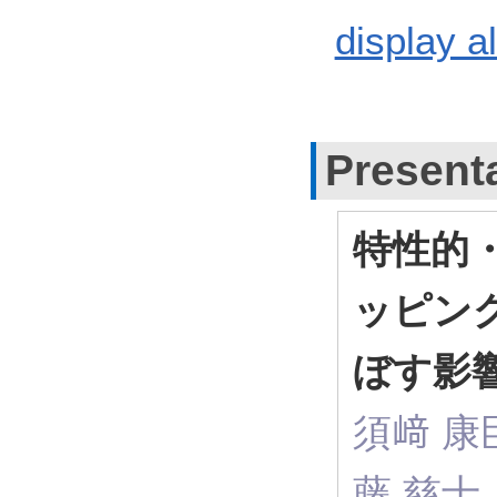
display al
Present
特性的
ッピン
ぼす影
須﨑 康臣
藤 慈士