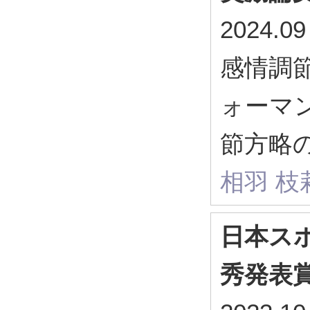
2024
感情調
ォーマ
節方略
相羽 枝
日本スポ
秀発表