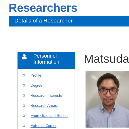
Researchers
Details of a Researcher
Matsuda 
Personnel
Information
Profile
Degree
Research Interests
Research Areas
From Graduate School
External Career