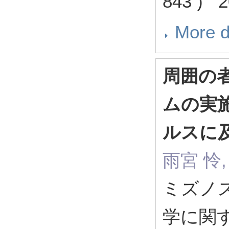
843 ) 2
More d
周囲の
ムの実
ルスに
雨宮 怜
ミズノ
学に関