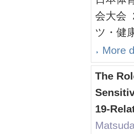
会大会 
ツ・健
More d
The Rol
Sensiti
19-Rela
Matsuda,