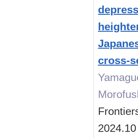
depres
heighte
Japanes
cross-s
Yamaguc
Morofush
Frontie
2024.10