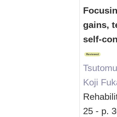
Focusin
gains, 
self-con
Reviewed
Tsutomu
Koji Fu
Rehabil
25 - p.