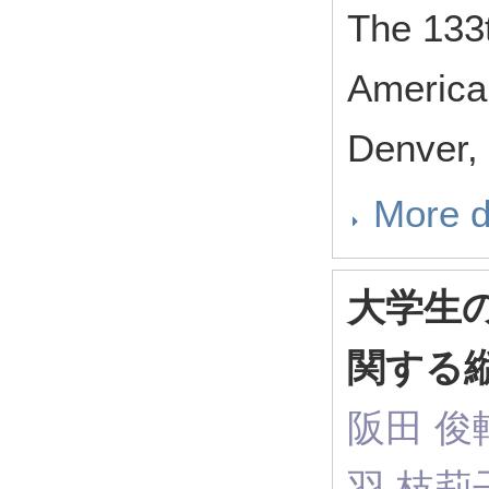
The 133t
American
Denver,
More d
大学生
関する
阪田 俊輔
羽 枝莉