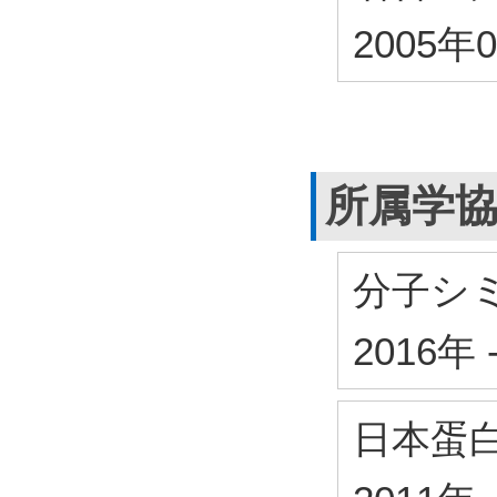
2005年
所属学
分子シ
2016年
日本蛋