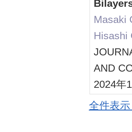
Bilayer
Masaki O
Hisashi
JOURNA
AND C
2024年
全件表示 