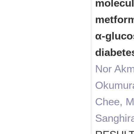
molecul
metform
α-gluco
diabet
Nor Akma
Okumura,
Chee, M
Sanghir