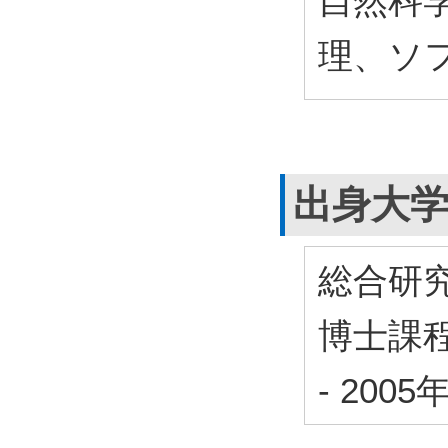
自然科学
理、ソ
出身大
総合研
博士課
-
2005