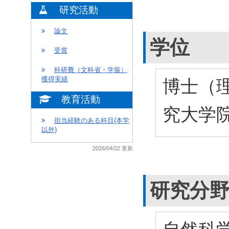
研究活動
論文
学位
受賞
科研費（文科省・学振）
獲得実績
博士（理
教育活動
究大学院
担当経験のある科目(本学
以外)
2026/04/22 更新
研究分