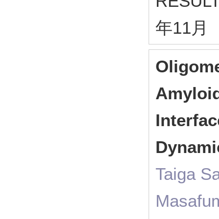
RESULT
年11月
Oligome
Amyloid
Interfa
Dynami
Taiga Sa
Masafum