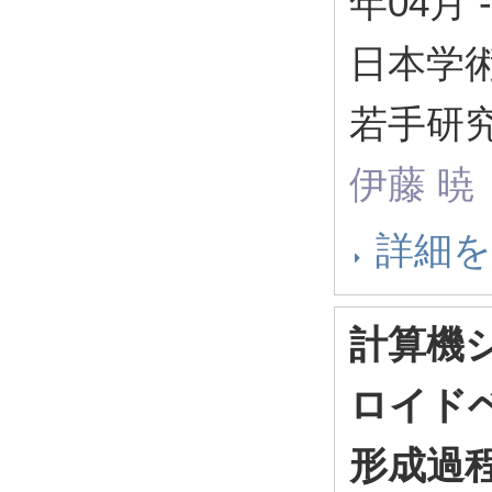
年04月
-
日本学
若手研究
伊藤 暁
詳細
計算機
ロイド
形成過