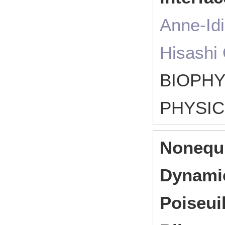
Anne-Idi
Hisashi
BIOPHY
PHYSI
Nonequi
Dynamic
Poiseui