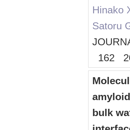
Hinako 
Satoru G
JOURNA
162 2
Molecul
amyloid
bulk wat
interfa