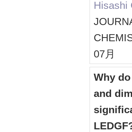
Hisashi
JOURNA
CHEMI
07月
Why do 
and dim
signific
LEDGF