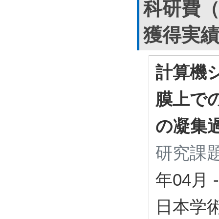
科研費
獲得実
計算機
膜上で
の凝集
研究課題
年04月
-
日本学