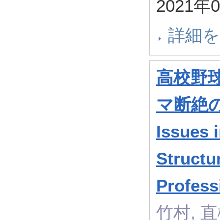
2021年
詳細
高校野球
マ断絶の
Issues 
Structu
Profess
竹村, 