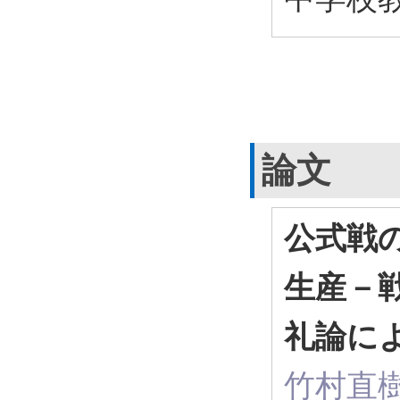
論文
公式戦
生産－
礼論に
竹村直