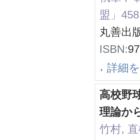
盟」458
丸善出版
ISBN:
9
詳細
高校野球
理論か
竹村, 