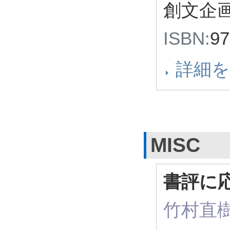
創文企画
ISBN:
9
詳細
MISC
書評に
竹村直