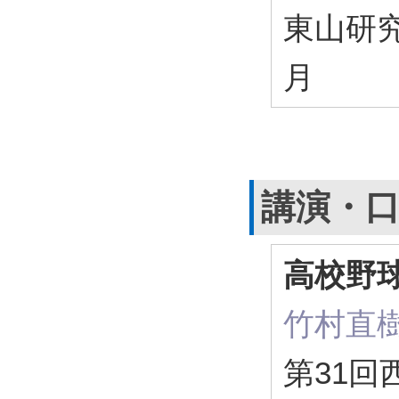
東山研究紀
月
講演・
高校野
竹村直
第31