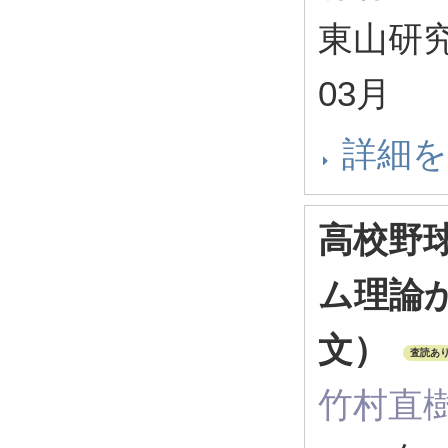
東山研究紀
03月
詳細
高校野
ム理論
文）
査読あ
竹村直