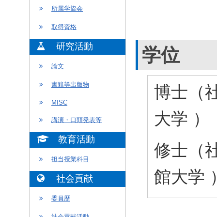
所属学協会
取得資格
研究活動
学位
論文
書籍等出版物
博士（社
MISC
大学 ）
講演・口頭発表等
教育活動
修士（社
担当授業科目
館大学 
社会貢献
委員歴
社会貢献活動