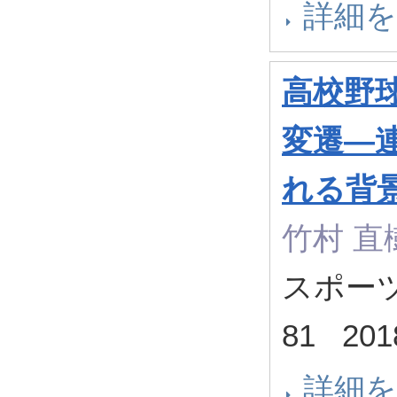
詳細
高校野
変遷—
れる背
竹村 直
スポーツ社
81 20
詳細