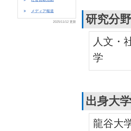
メディア報道
研究分
2025/11/12 更新
人文・社
学
出身大
龍谷大