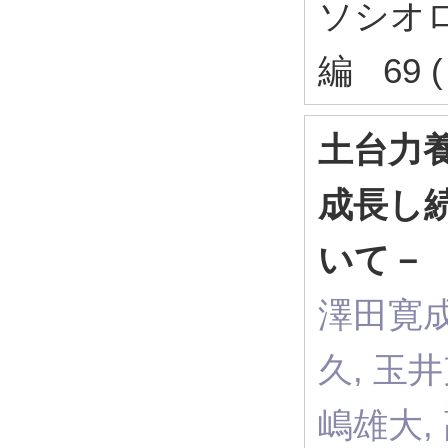
ソシオロ
編 69 (
土台力
成長し
いて－
澤田寛成
久, 玉井
嶋雄大,