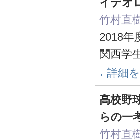
イデオ
竹村直
2018
関西学生
詳細
高校野
らの一
竹村直