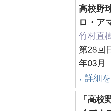
高校野
ロ・ア
竹村直
第28回
年03月
詳細
「高校