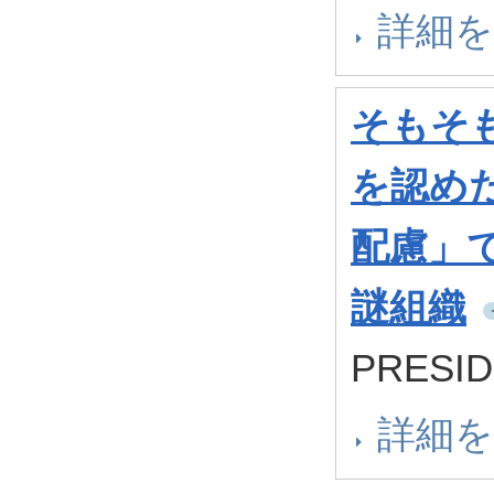
詳細
そもそ
を認め
配慮」
謎組織
PRESID
詳細