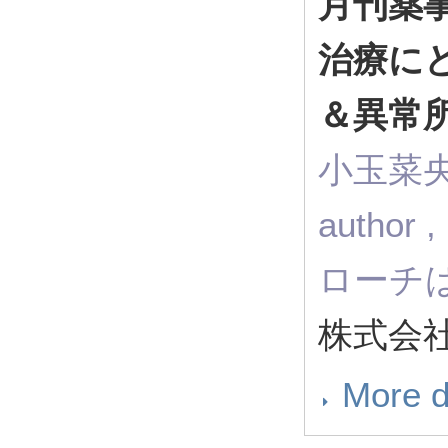
月刊薬
治療に
＆異常
小玉菜央，
auth
ローチ
株式会社
More d