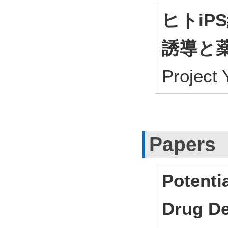
ヒトi
誘導と
Project
Papers
Potenti
Drug De