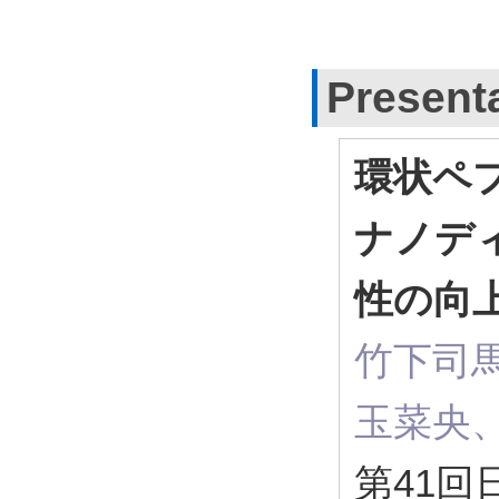
Present
環状ペ
ナノデ
性の向
竹下司
玉菜央
第41回