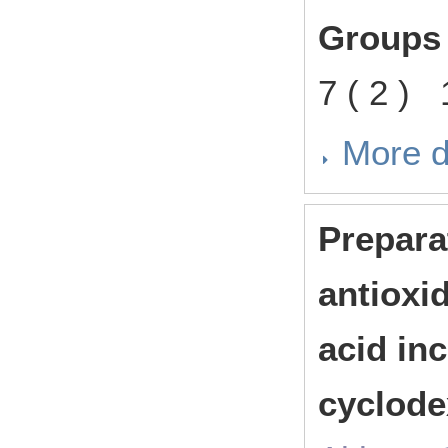
Groups 
7 ( 2 )
More d
Prepara
antioxi
acid in
cyclode