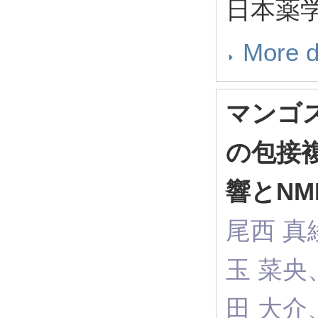
日本薬学会
More d
マンゴ
の包接
響とNM
尾西 真
玉 菜央
田 大介