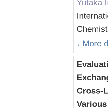
Yutaka 
Internat
Chemist
More d
Evaluat
Exchang
Cross-L
Various