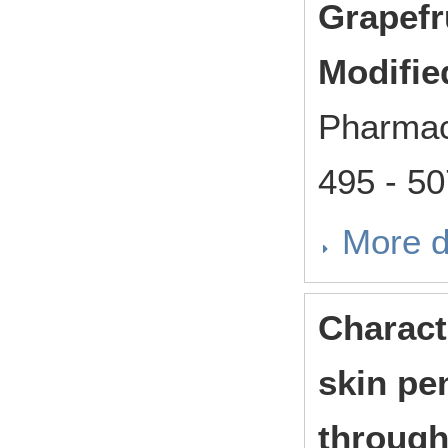
Grapefr
Modifie
Pharmac
495 - 5
More d
Characte
skin pen
through