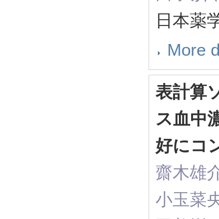
日本薬学会
More d
表計算
ス血中
好にコ
齋木雄
小玉菜