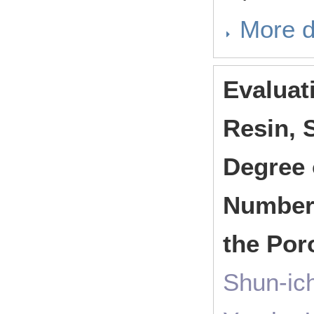
More d
Evaluat
Resin, 
Degree 
Numbers
the Por
Shun-ic