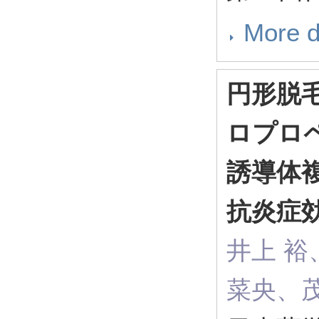
More d
円形脱
ロプロペ
誘導体
抗炎症
井上 裕
菜央、茂