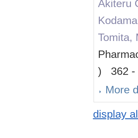
Akiteru
Kodama,
Tomita, 
Pharmac
) 362 -
More d
display al