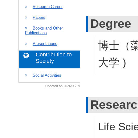
Research Career
Papers
Degree
Books and Other
Publications
博士（薬学
Presentations
Contribution to
大学 )
Society
Social Activities
Updated on 2026/05/29
Researc
Life Sci