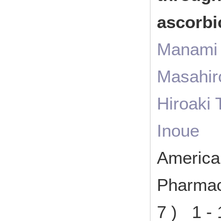
ascorbi
Manami 
Masahir
Hiroaki
Inoue
American
Pharmac
7 ) 1 -