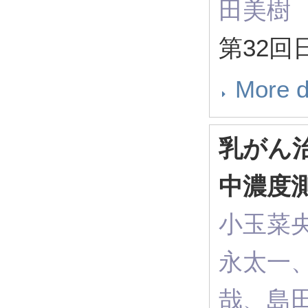
田美樹
第32回
More d
乳がん
中濃度
小玉菜
永太一
哉、島