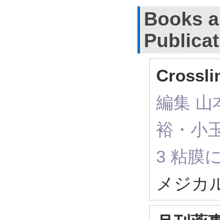
Books a
Publica
Cross
編集 
裕・小玉菜央
3 粘膜
メジカル