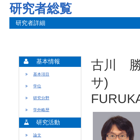
研究者総覧
研究者詳細
古川 勝
基本情報
基本項目
サ)
学位
FURUKA
研究分野
学外略歴
研究活動
論文