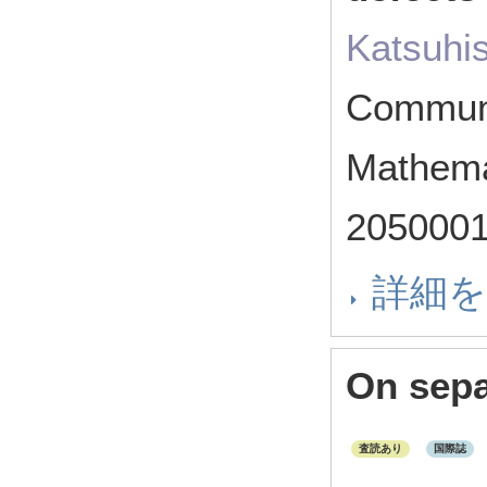
Katsuhis
Communi
Mathema
205000
詳細
On sepa
査読あり
国際誌