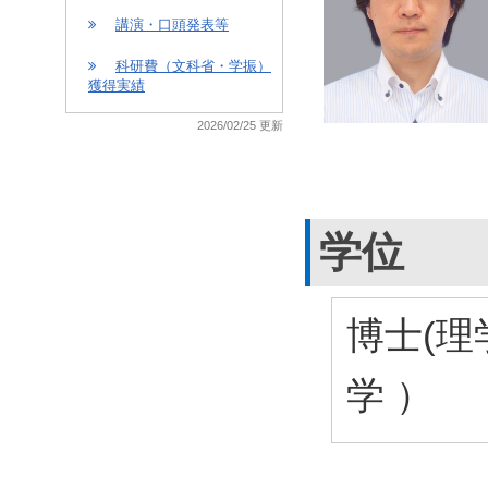
講演・口頭発表等
科研費（文科省・学振）
獲得実績
2026/02/25 更新
学位
博士(理
学 ）