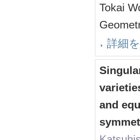
Tokai Wo
Geomet
詳細
Singular
varieti
and equ
symmet
Katsuhi