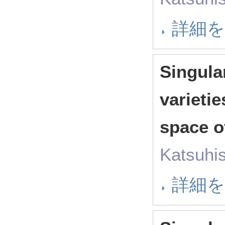
詳細
Singular
varieti
space o
Katsuhi
詳細