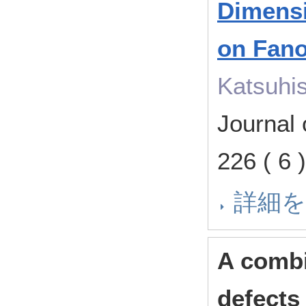
Dimensi
on Fano
Katsuhi
Journal
226 ( 
詳細
A combi
defects 