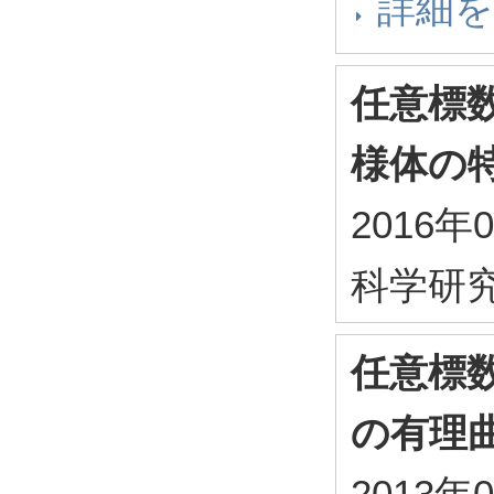
詳細
任意標
様体の
2016年
科学研
任意標
の有理
2013年