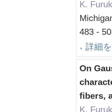
K. Furuk
Michiga
483 - 
詳細
On Gaus
characte
fibers,
K. Furuk