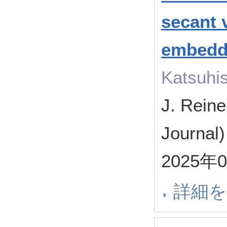
secant 
embedd
Katsuhi
J. Reine
Journal
2025年
詳細