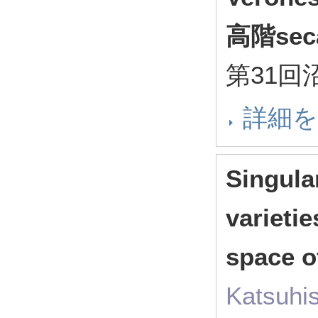
高階se
第31
詳細
Singular
varieti
space o
Katsuhi