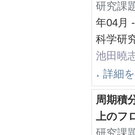
研究課題
年04月
-
科学研究
池田曉
詳細
周期積
上のフ
研究課題