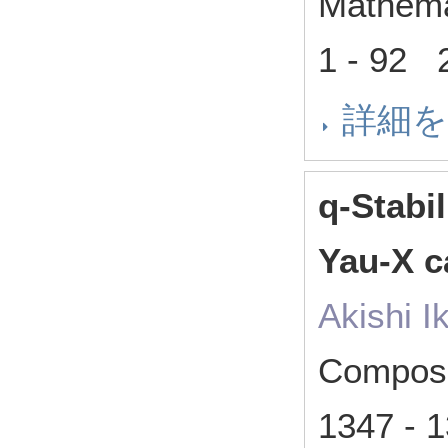
Mathema
1 - 92
詳細
q-Stabil
Yau-X c
Akishi I
Composi
1347 -