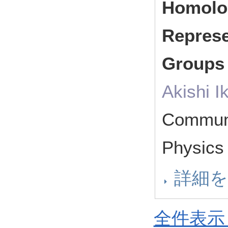
Homolo
Represe
Group
Akishi I
Communi
Physic
詳細
全件表示 