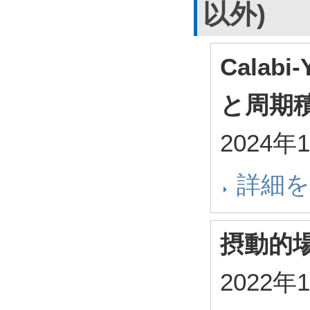
以外)
Cala
と周期積
2024年
詳細
摂動的場
2022年