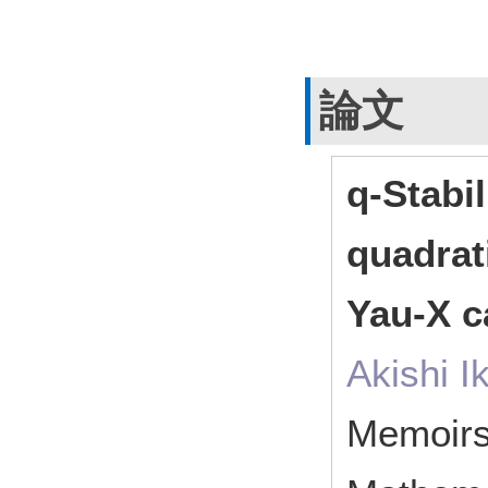
論文
q-Stabil
quadrati
Yau-X c
Akishi I
Memoirs