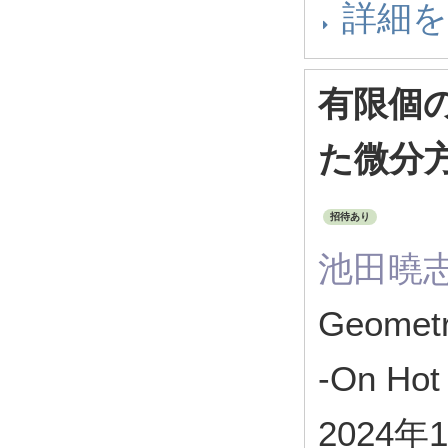
詳細
有限個
た微分
招待あり
池田曉
Geometr
-On Hot
2024年