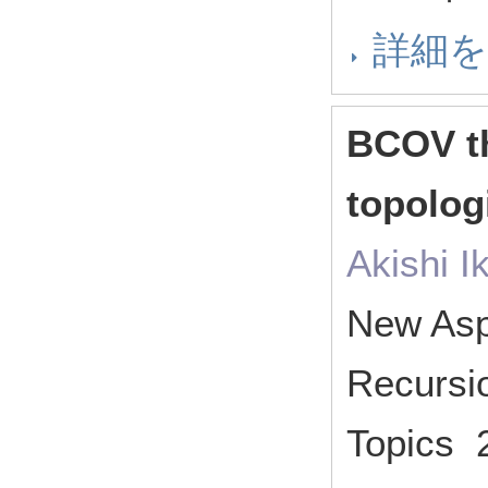
詳細
BCOV th
topolog
Akishi I
New Aspe
Recursi
Topics