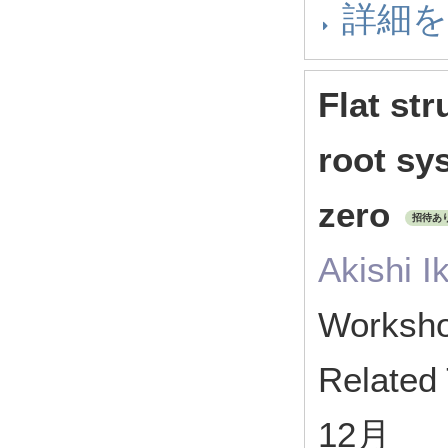
詳細
Flat st
root sy
zero
招待あ
Akishi I
Worksho
Related
12月