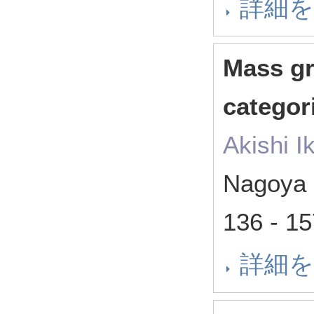
詳細
Mass gr
categor
Akishi I
Nagoya 
136 - 
詳細