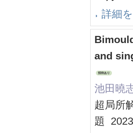
詳細
Bimould
and sin
招待あり
池田曉
超局所
題 202