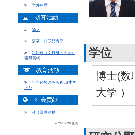
学外略歴
研究活動
論文
講演・口頭発表等
学位
科研費（文科省・学振）
獲得実績
教育活動
博士(数
担当経験のある科目(本学
以外)
大学 ）
社会貢献
社会貢献活動
2025/09/29 更新