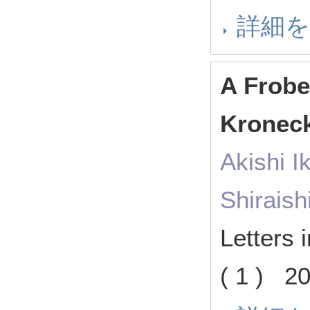
詳細
A Frobe
Kroneck
Akishi I
Shiraish
Letters
( 1 ) 