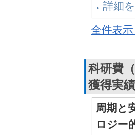
詳細
全件表示 
科研費
獲得実
周期と
ロジー