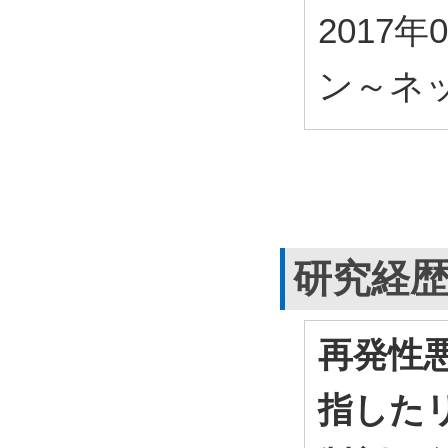
2017年
ン～ネ
研究経
再発性
指した