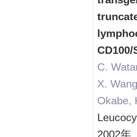
truncat
lympho
CD100
C. Wata
X. Wang,
Okabe, K
Leucocy
2002年