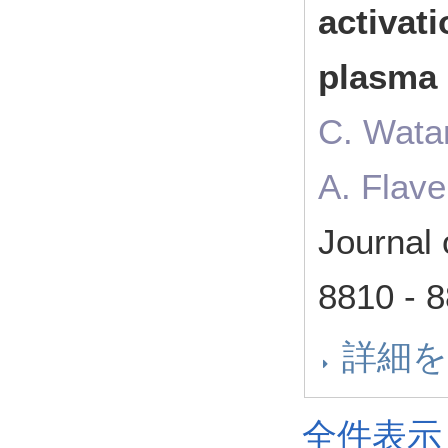
activati
plasma 
C. Watan
A. Flavel
Journal
8810 -
詳細
全件表示 