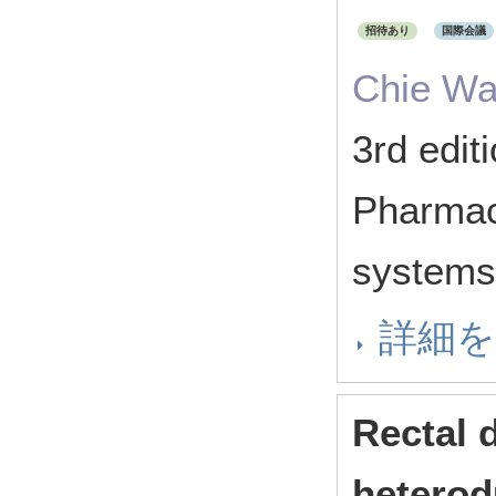
招待あり
国際会議
Chie Wa
3rd edit
Pharmac
systems
詳細
Rectal 
heterod