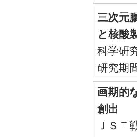
三次元
と核酸
科学研
研究期間：
画期的
創出
ＪＳＴ