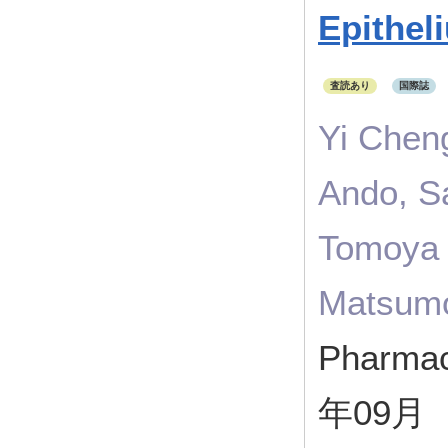
Epithel
査読あり
国際誌
Yi Chen
Ando, S
Tomoya 
Matsumo
Pharmac
年09月