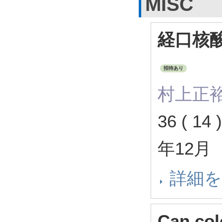
MISC
経口核
招待あり
村上正
36 ( 14
年12月
詳細
Can col