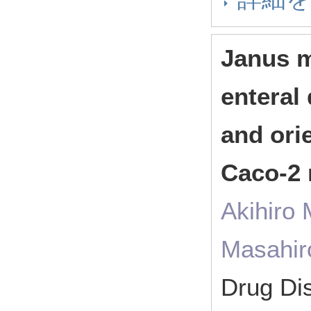
Janus m
enteral
and ori
Caco-2
Akihiro
Masahir
Drug Di