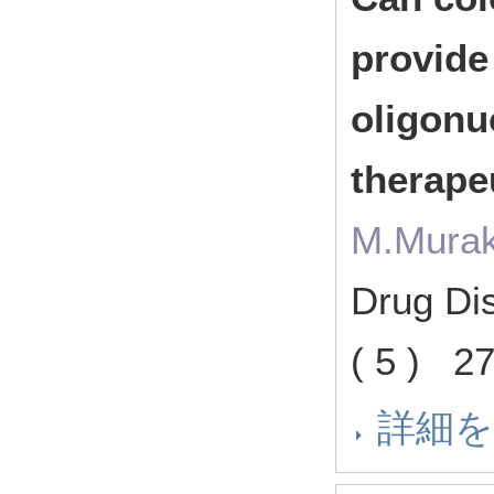
provide 
oligonu
therape
M.Murak
Drug Di
( 5 ) 
詳細