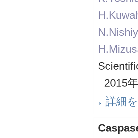
H.Kuwaha
N.Nishi
H.Mizus
Scienti
2015
詳細
Caspase