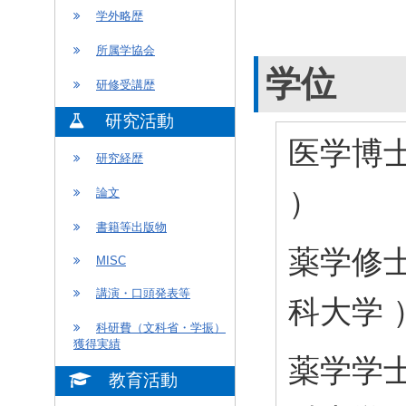
学外略歴
所属学協会
学位
研修受講歴
研究活動
医学博士
研究経歴
）
論文
書籍等出版物
薬学修士
MISC
講演・口頭発表等
科大学 
科研費（文科省・学振）
獲得実績
薬学学士
教育活動