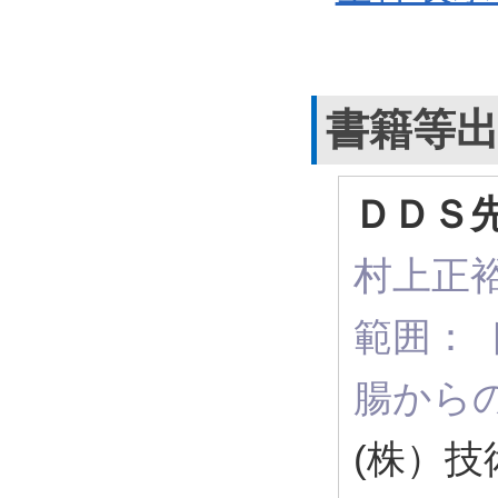
書籍等
ＤＤＳ
村上正裕
範囲：
腸から
(株）技