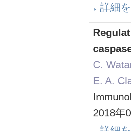
詳細
Regulat
caspase
C. Watan
E. A. Cl
Immunol
2018年
詳細