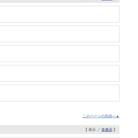
このページの先頭へ▲
【 表示 ／
非表示
】