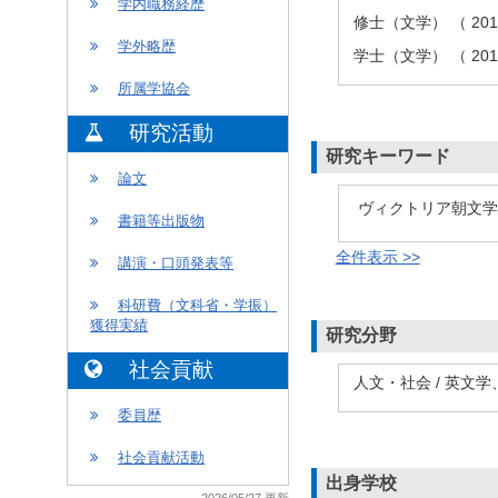
学内職務経歴
修士（文学） （ 20
学外略歴
学士（文学） （ 20
所属学協会
研究活動
研究キーワード
論文
ヴィクトリア朝文学
書籍等出版物
全件表示 >>
講演・口頭発表等
科研費（文科省・学振）
獲得実績
研究分野
社会貢献
人文・社会 / 英文
委員歴
社会貢献活動
出身学校