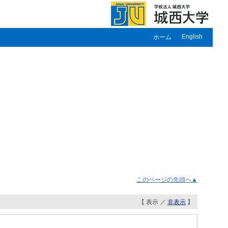
English
ホーム
このページの先頭へ▲
【 表示 ／
非表示
】