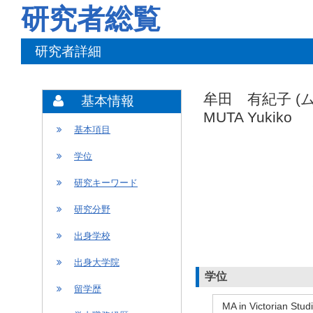
研究者総覧
研究者詳細
牟田 有紀子 (
基本情報
MUTA Yukiko
基本項目
学位
研究キーワード
研究分野
出身学校
出身大学院
学位
留学歴
MA in Victorian St