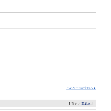
このページの先頭へ▲
【 表示 ／
非表示
】