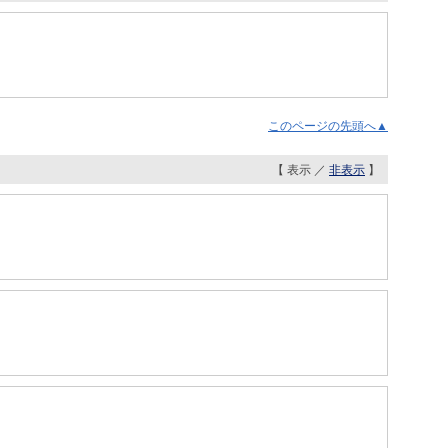
このページの先頭へ▲
【 表示 ／
非表示
】