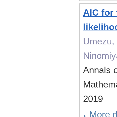
AIC for
likelih
Umezu, Y
Ninomiya
Annals of
Mathema
2019
More d