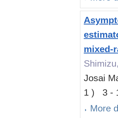
Asympto
estimat
mixed-r
Shimizu,
Josai M
1 ) 3 -
More d