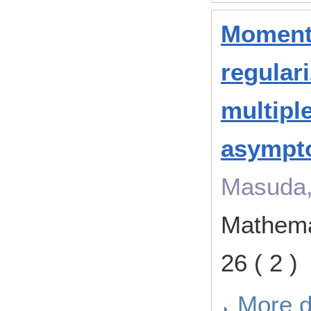
Moment
regular
multipl
asympto
Masuda, 
Mathema
26 ( 2 
More d