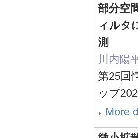
部分空
ィルタ
測
川内陽平
第25
ップ2022
More d
微小拡