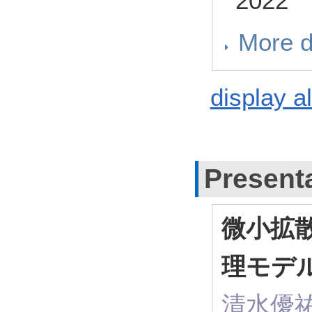
2022
More d
display al
Present
微小拡
理モデ
清水優