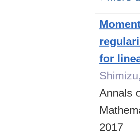
Moment
regular
for lin
Shimizu,
Annals of
Mathema
2017