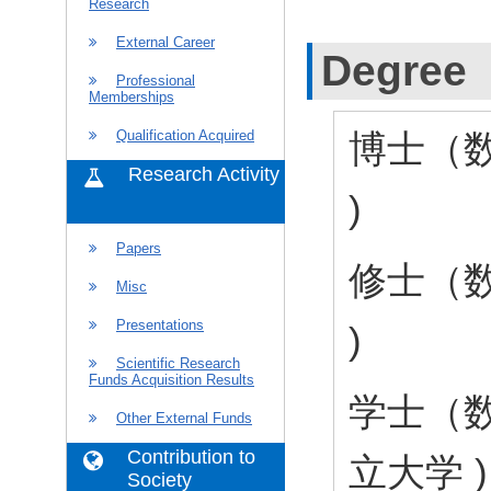
Research
External Career
Degree
Professional
Memberships
博士（数理
Qualification Acquired
Research Activity
)
Papers
修士（数理
Misc
Presentations
)
Scientific Research
Funds Acquisition Results
学士（数理
Other External Funds
Contribution to
立大学 )
Society