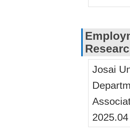
Employm
Researc
Josai U
Departm
Associa
2025.04