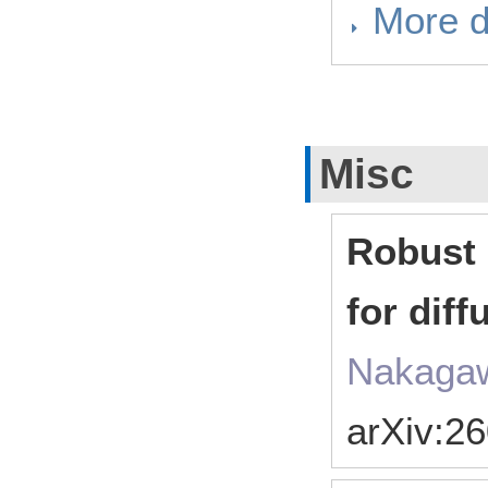
More d
Misc
Robust 
for dif
Nakagaw
arXiv:2