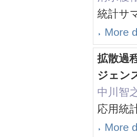
統計サマ
More d
拡散過
ジェン
中川智之
応用統計学
More d