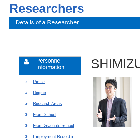
Researchers
Details of a Researcher
SHIMIZU
Personnel
Information
Profile
Degree
Research Areas
From School
From Graduate School
Employment Record in