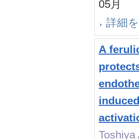
05月
詳細
A ferul
protect
endothe
induced
activati
Toshiya