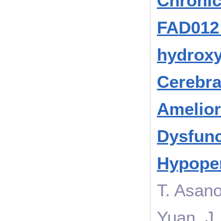
Chronic
FAD012 
hydroxy
Cerebra
Amelior
Dysfunc
Hypoper
T. Asano
Yuan, J