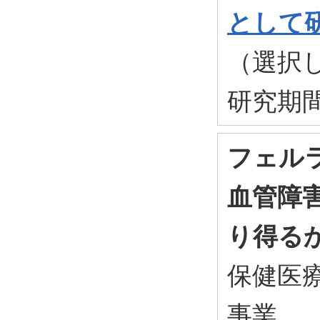
として
（選択
研究期間
フェルラ
血管障
り得る
保健医
事業