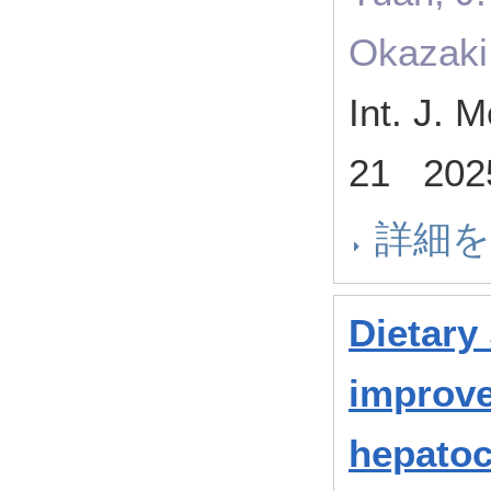
Okazaki
Int. J. 
21 20
詳細
Dietary
improv
hepatoc