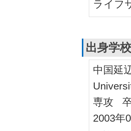
ライフサ
出身学
中国延辺
Unive
専攻 
2003年