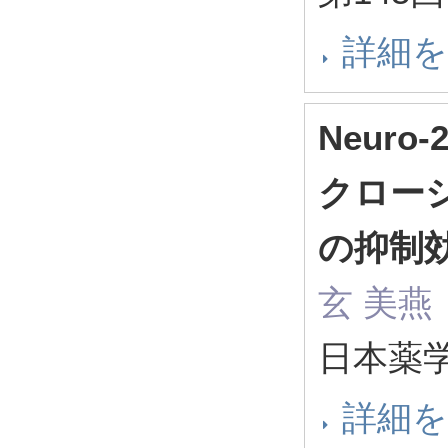
詳細
Neur
クローシ
の抑制
玄 美燕
日本薬学
詳細