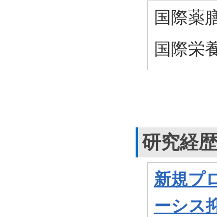
国際薬
国際栄
研究経
新規プ
ーシス