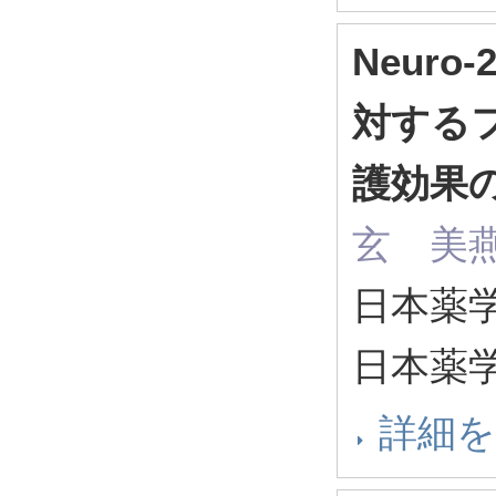
Neur
対するフ
護効果
玄 美
日本薬学
日本薬
詳細