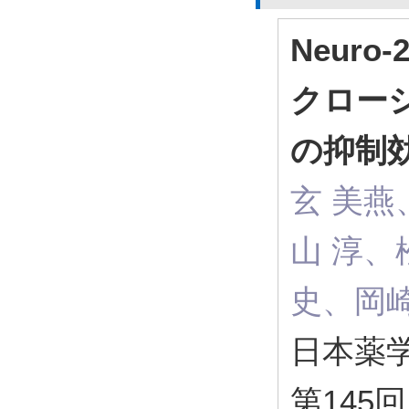
Neur
クローシ
の抑制
玄 美燕
山 淳、
史、岡崎
日本薬学
第145