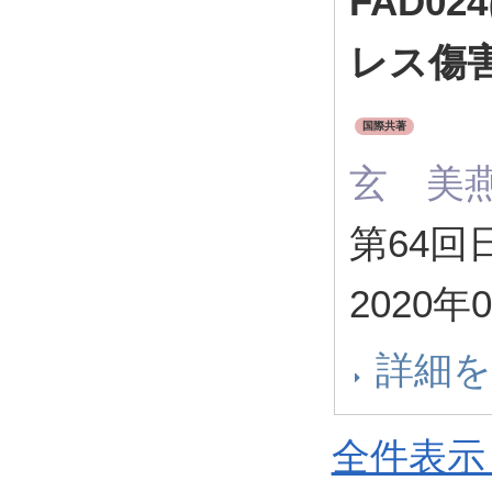
FAD0
レス傷害
国際共著
玄 美
第64
2020
詳細
全件表示 