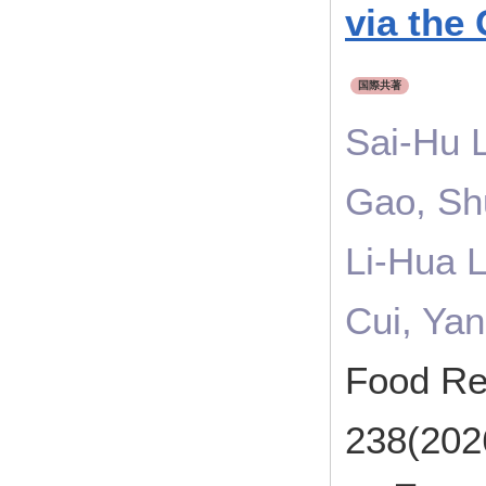
via th
国際共著
Sai-Hu 
Gao, Sh
Li-Hua L
Cui, Ya
Food Re
238(202