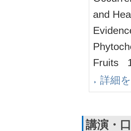
and Heal
Evidence
Phytoch
Fruits 
詳細
講演・