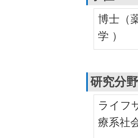
博士（薬
学 ）
研究分
ライフサ
療系社