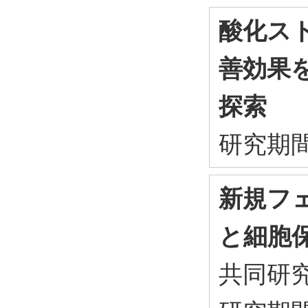
酸化ス
善効果
探索
研究期間：
新規フ
と細胞
共同研