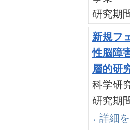
研究期間：
新規フェ
性脳障
層的研
科学研
研究期間：
詳細