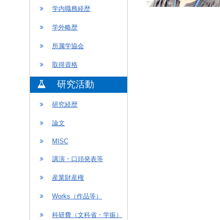
学内職務経歴
学外略歴
所属学協会
取得資格
研究活動
研究経歴
論文
MISC
講演・口頭発表等
産業財産権
Works（作品等）
科研費（文科省・学振）