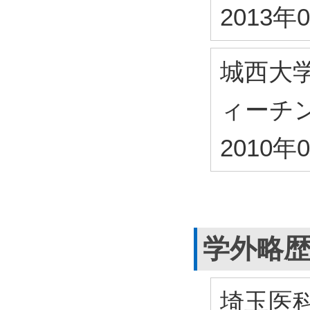
2013年
城西大
ィーチ
2010年
学外略
埼玉医