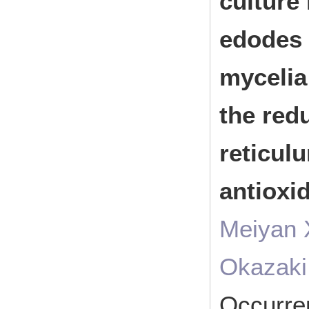
culture
edodes
mycelia
the red
reticul
antioxi
Meiyan 
Okazaki
Occurren