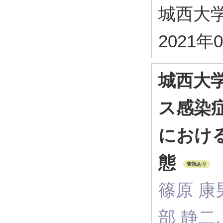
城西大学
2021年
城西大
ス感染
におけ
態
査読あり
篠原 康男
部 静二,