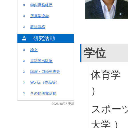
学内職務経歴
所属学協会
取得資格
研究活動
学位
論文
書籍等出版物
体育学 
講演・口頭発表等
Works（作品等）
）
その他研究活動
2023/10/27 更新
スポーツ
大学 ）