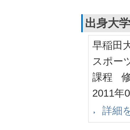
出身大
早稲田
スポー
課程 
2011年
詳細