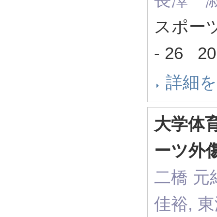
スポーツ
- 26 2
詳細
大学体
ーツ外
二橋 元紀
佳裕, 東