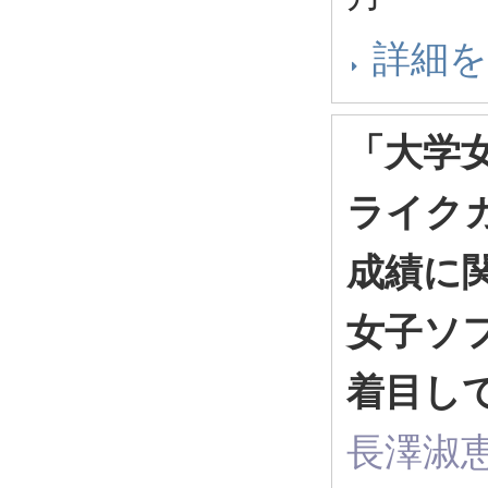
詳細
「大学
ライク
成績に
女子ソ
着目し
長澤淑