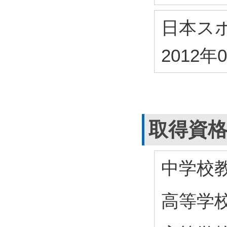
日本ス
2012年
取得資
中学校
高等学