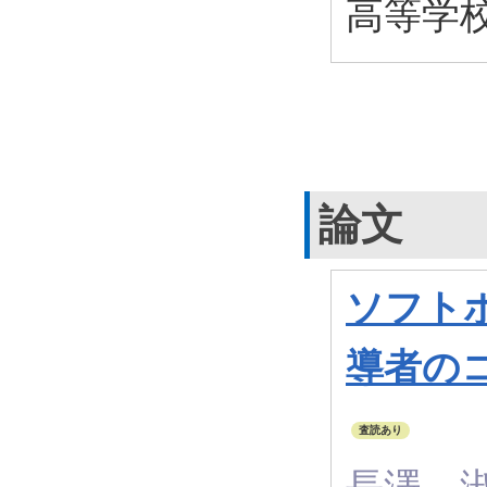
高等学
論文
ソフト
導者の
査読あり
長澤 