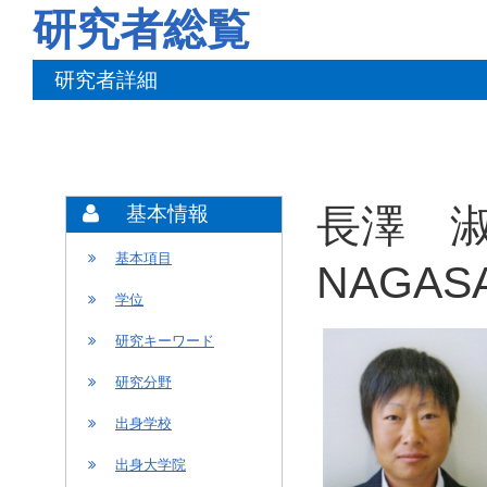
研究者総覧
研究者詳細
長澤 淑
基本情報
基本項目
NAGASA
学位
研究キーワード
研究分野
出身学校
出身大学院