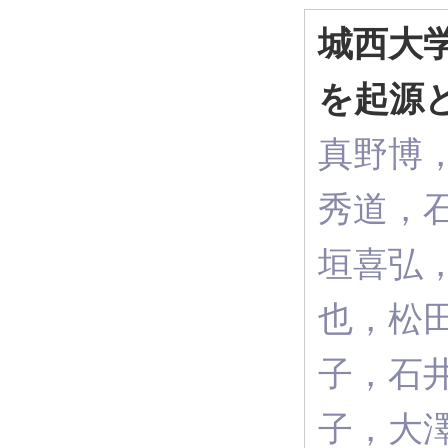
城西大
を起源
真野博
秀道，
垣喜弘
也，松
子，石
子，大