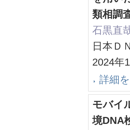
類相調
石黒直
日本Ｄ
2024
詳細
モバイ
境DNA