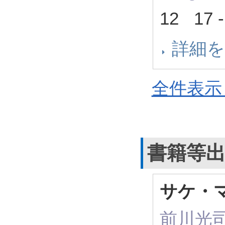
12 17 
詳細
全件表示 
書籍等
サケ・
前川光司