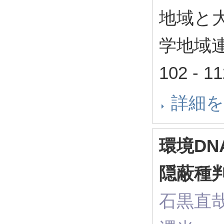
地域と
学地域連
102 - 
詳細
環境D
隠蔽種
石黒直