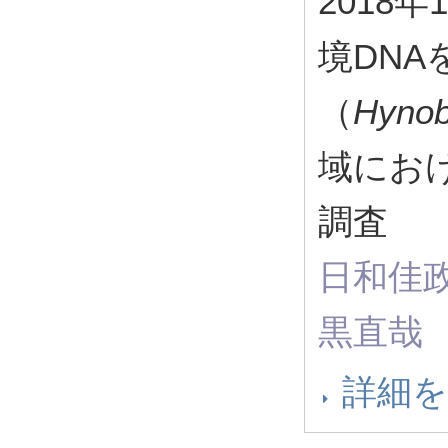
2018
境DN
（
Hynob
域にお
調査
日和佳
黒直哉
詳細