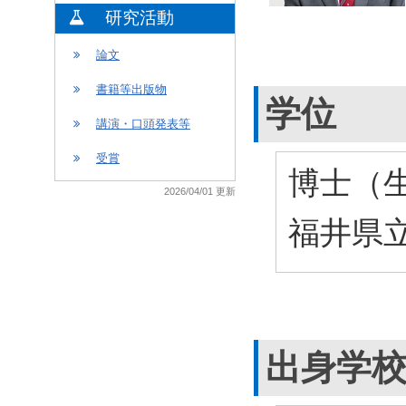
研究活動
論文
書籍等出版物
学位
講演・口頭発表等
受賞
博士（生
2026/04/01 更新
福井県立
出身学