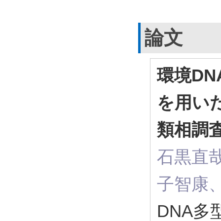
論文
環境D
を用い
類相調
石黒直
子智康
DNA多型 