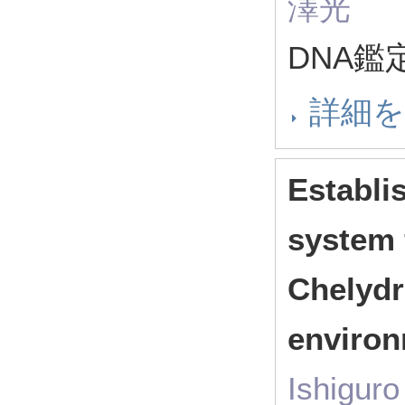
澤光
DNA鑑定
詳細
Establi
system 
Chelydr
enviro
Ishiguro