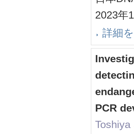
2023
詳細
Investi
detecti
endange
PCR de
Toshiya