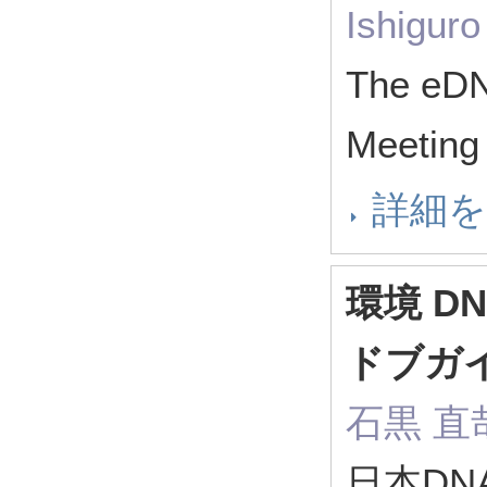
Ishiguro
The eDNA
Meetin
詳細
環境 D
ドブガ
石黒 直
日本DN