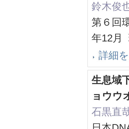
鈴木俊
第６回環
年12月
詳細
生息域
ョウウ
石黒直
日本DN