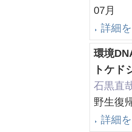
07月
詳細
環境D
トケド
石黒直
野生復帰 
詳細